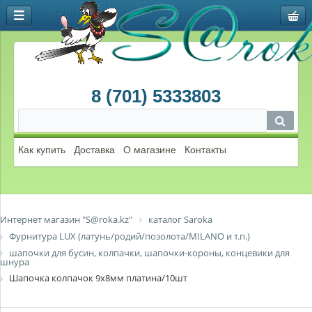
8 (701) 5333803
Как купить
Доставка
О магазине
Контакты
Интернет магазин "S@roka.kz"
каталог Saroka
Фурнитура LUX (латунь/родий/позолота/MILANO и т.п.)
шапочки для бусин, колпачки, шапочки-короны, концевики для
шнура
Шапочка колпачок 9х8мм платина/10шт