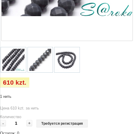
610 kzt.
1 нить
Цена 610 kzt. за нить
Количество
-
+
Требуется регистрация
Остаток:
0