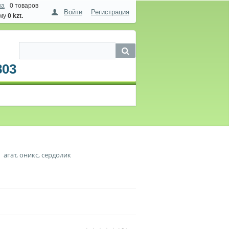
на
0 товаров
Войти
Регистрация
мму
0 kzt.
803
агат, оникс, сердолик