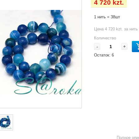
4 720 kzt.
1 нить = 38шт
Цена 4 720 kzt. за нить
Количество
-
+
Остаток:
6
Полное опи