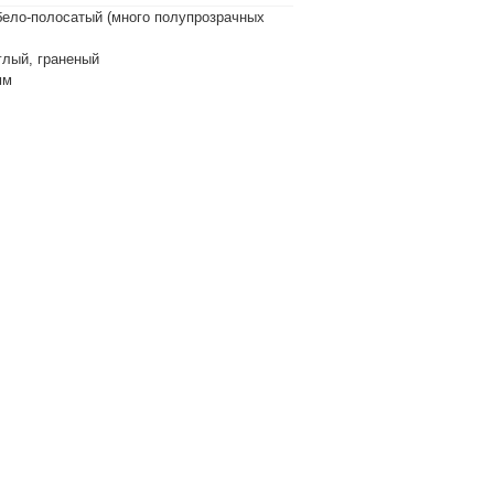
-бело-полосатый (много полупрозрачных
глый, граненый
мм