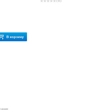
( 0 )
В корзину
сание