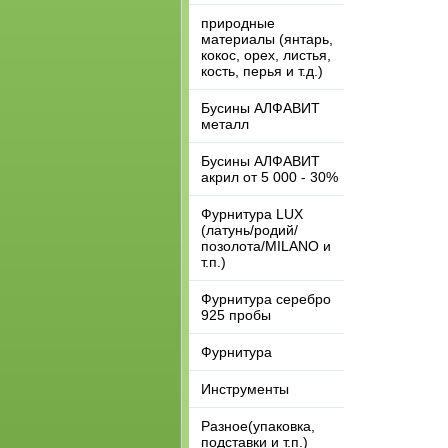
природные
материалы (янтарь,
кокос, орех, листья,
кость, перья и т.д.)
Бусины АЛФАВИТ
металл
Бусины АЛФАВИТ
акрил от 5 000 - 30%
Фурнитура LUX
(латунь/родий/
позолота/MILANO и
т.п.)
Фурнитура серебро
925 пробы
Фурнитура
Инструменты
Разное(упаковка,
подставки и т.п.)