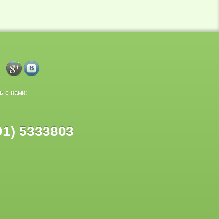
ь с нами:
01) 5333803