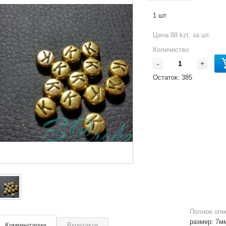
1 шт
Цена 88 kzt. за шт.
Количество
-
+
Остаток:
385
Полное опи
размер: 7м
Комментарии
Вконтакте