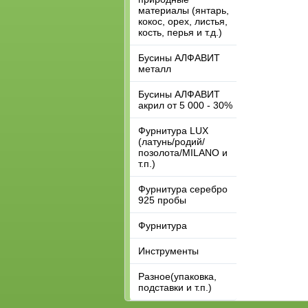
материалы (янтарь,
кокос, орех, листья,
кость, перья и т.д.)
Бусины АЛФАВИТ
металл
Бусины АЛФАВИТ
акрил от 5 000 - 30%
Фурнитура LUX
(латунь/родий/
позолота/MILANO и
т.п.)
Фурнитура серебро
925 пробы
Фурнитура
Инструменты
Разное(упаковка,
подставки и т.п.)