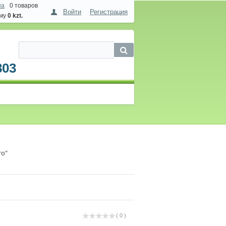
на
0 товаров
Войти
Регистрация
мму
0 kzt.
803
то"
( 0 )