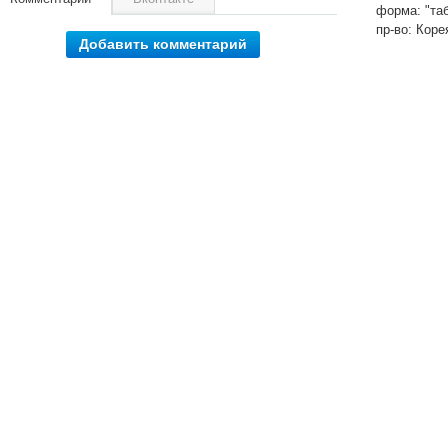
форма: "та
пр-во: Коре
Добавить комментарий