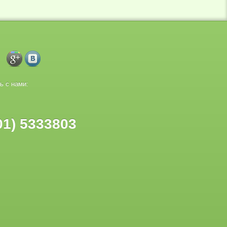
ь с нами:
01) 5333803