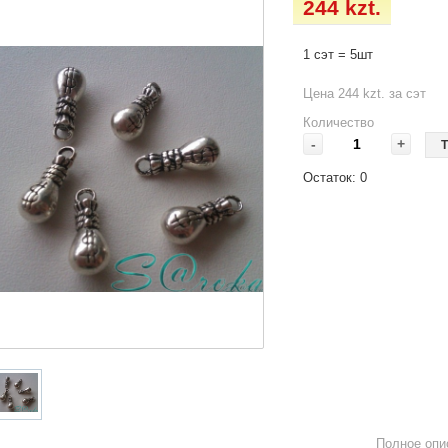
244 kzt.
1 сэт = 5шт
Цена 244 kzt. за сэт
Количество
-
+
Т
Остаток:
0
Полное опи