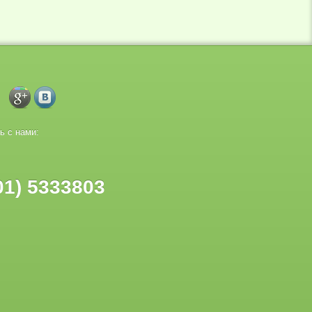
ь с нами:
01) 5333803