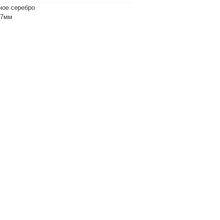
ное серебро
х7мм