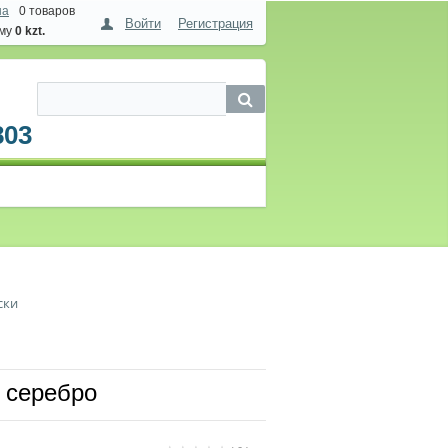
на
0 товаров
Войти
Регистрация
мму
0 kzt.
803
ски
серебро