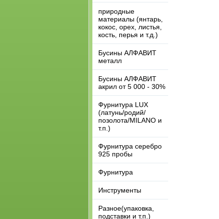
природные
материалы (янтарь,
кокос, орех, листья,
кость, перья и т.д.)
Бусины АЛФАВИТ
металл
Бусины АЛФАВИТ
акрил от 5 000 - 30%
Фурнитура LUX
(латунь/родий/
позолота/MILANO и
т.п.)
Фурнитура серебро
925 пробы
Фурнитура
Инструменты
Разное(упаковка,
подставки и т.п.)