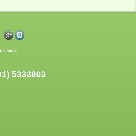
ь с нами:
01) 5333803