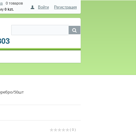
на
0 товаров
Войти
Регистрация
мму
0 kzt.
803
серебро/50шт
( 0 )