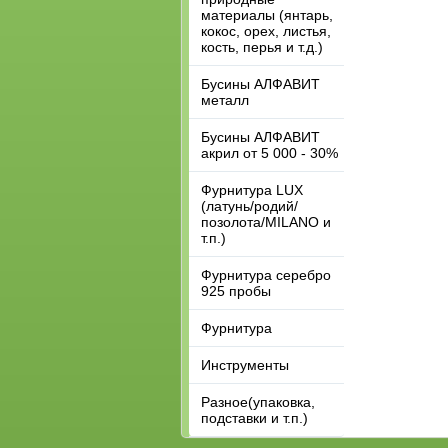
материалы (янтарь,
кокос, орех, листья,
кость, перья и т.д.)
Бусины АЛФАВИТ
металл
Бусины АЛФАВИТ
акрил от 5 000 - 30%
Фурнитура LUX
(латунь/родий/
позолота/MILANO и
т.п.)
Фурнитура серебро
925 пробы
Фурнитура
Инструменты
Разное(упаковка,
подставки и т.п.)