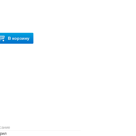
В корзину
сание
крил