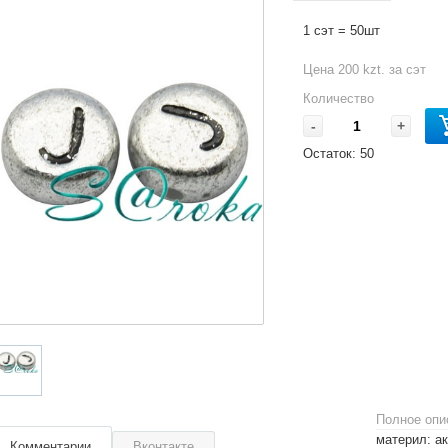
1 сэт = 50шт
Цена 200 kzt. за сэт
Количество
-
+
Остаток:
50
Полное опи
материл: а
Комментарии
Вконтакте