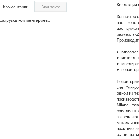
Коллекция 
Комментарии
Вконтакте
Коннектор 
Загрузка комментариев...
цвет: золот
цвет цирко
размер: 7х
Производит
♦ гипоалле
♦ металл не
♦ ювелирно
♦ неповтор
Неповторим
счет “микро
одной из т
производст
Milano - та
бриллианто
закрепляютс
металличес
практическ
оставляетс