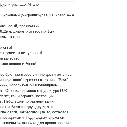
фурнитуры LUX Milano
с цирконами (микроинкрустация) класс ААА
о
нов: белый, прозрачный
28х2мм, диаметр отверстия 1мм
ель: Гонконг
ргенна!
 темнеет и не тускнеет!
е качество!
имое сияние и блеск!
ое бриллиантовое сияние достигается за
инкрустации” цирконов в технике “Pave” -
ехник, используемой в ювелирном
ве. Огранка цирконов в фурнитуре LUX
кая же, как и огранка настоящих
в. Небольшие по размеру камни
я так близко к друг другу, что
кие лапки, закрепляющие их, остаются
и невидимыми. Под каждым цирконом
я маленькая дырочка для проникновения