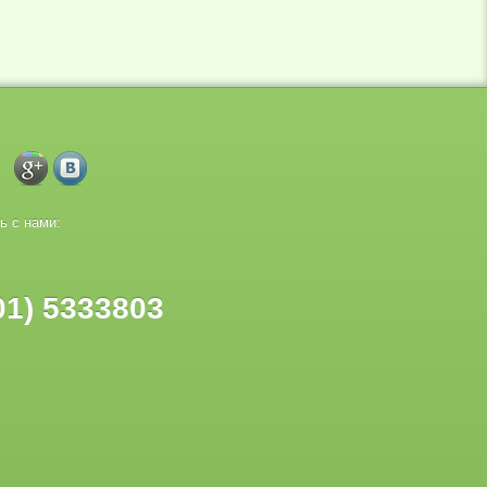
ь с нами:
01) 5333803