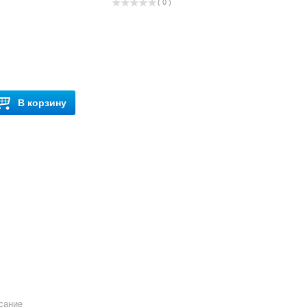
( 0 )
В корзину
сание