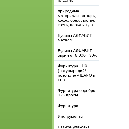
пластик
природные
материалы (янтарь,
кокос, орех, листья,
кость, перья и т.д.)
Бусины АЛФАВИТ
металл
Бусины АЛФАВИТ
акрил от 5 000 - 30%
Фурнитура LUX
(латунь/родий/
позолота/MILANO и
т.п.)
Фурнитура серебро
925 пробы
Фурнитура
Инструменты
Разное(упаковка,