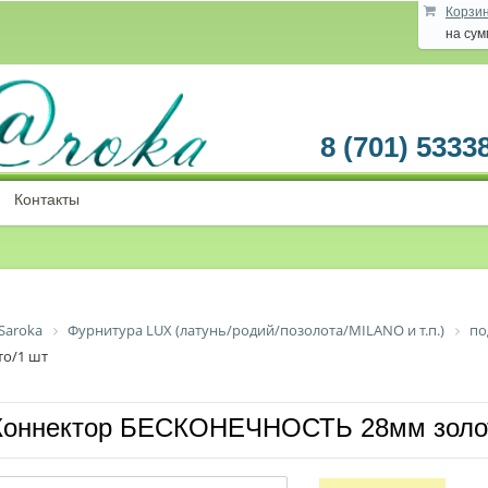
Корзи
на су
8 (701) 5333
Контакты
Saroka
Фурнитура LUX (латунь/родий/позолота/MILANO и т.п.)
по
о/1 шт
Коннектор БЕСКОНЕЧНОСТЬ 28мм золот