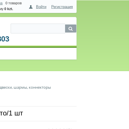
на
0 товаров
Войти
Регистрация
мму
0 kzt.
803
двески, шармы, коннекторы
о/1 шт