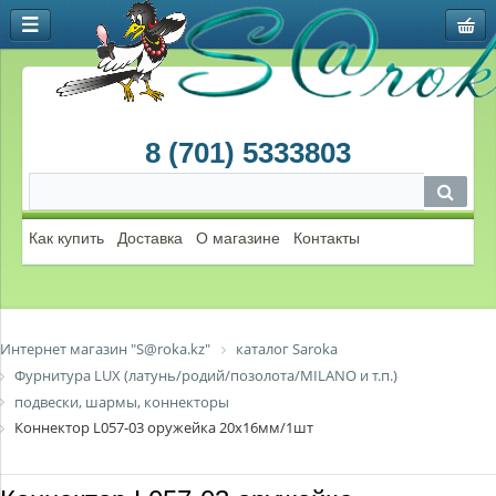
8 (701) 5333803
Как купить
Доставка
О магазине
Контакты
Интернет магазин "S@roka.kz"
каталог Saroka
Фурнитура LUX (латунь/родий/позолота/MILANO и т.п.)
подвески, шармы, коннекторы
Коннектор L057-03 оружейка 20х16мм/1шт