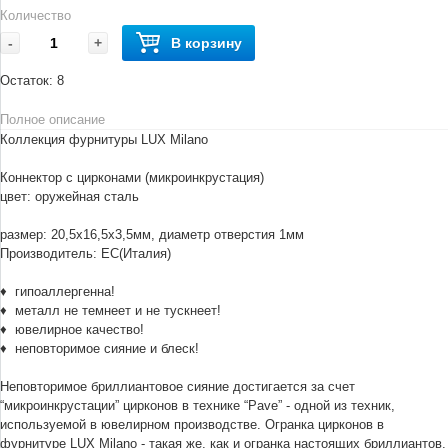
Количество
-
+
В корзину
Остаток:
8
Полное описание
Коллекция фурнитуры LUX Milano
Коннектор с цирконами (микроинкрустация)
цвет: оружейная сталь
размер: 20,5х16,5х3,5мм, диаметр отверстия 1мм
Производитель: ЕС(Италия)
♦ гипоаллергенна!
♦ металл не темнеет и не тускнеет!
♦ ювелирное качество!
♦ неповторимое сияние и блеск!
Неповторимое бриллиантовое сияние достигается за счет
“микроинкрустации” цирконов в технике “Pave” - одной из техник,
используемой в ювелирном производстве. Огранка цирконов в
фурнитуре LUX Milano - такая же, как и огранка настоящих бриллиантов.