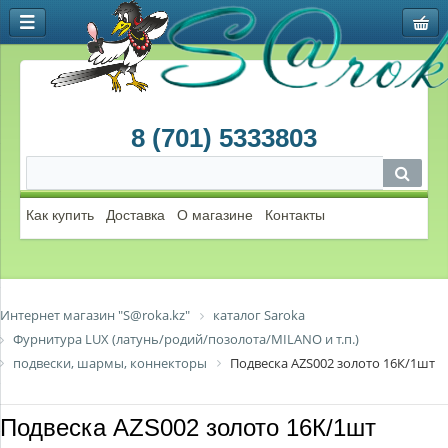
8 (701) 5333803
Как купить
Доставка
О магазине
Контакты
Интернет магазин "S@roka.kz"
каталог Saroka
Фурнитура LUX (латунь/родий/позолота/MILANO и т.п.)
подвески, шармы, коннекторы
Подвеска AZS002 золото 16К/1шт
Подвеска AZS002 золото 16К/1шт