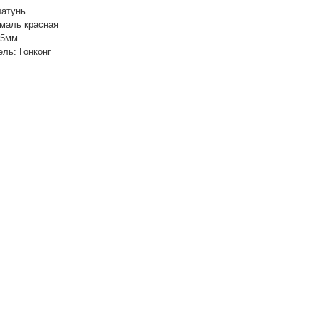
латунь
эмаль красная
х5мм
ль: Гонконг