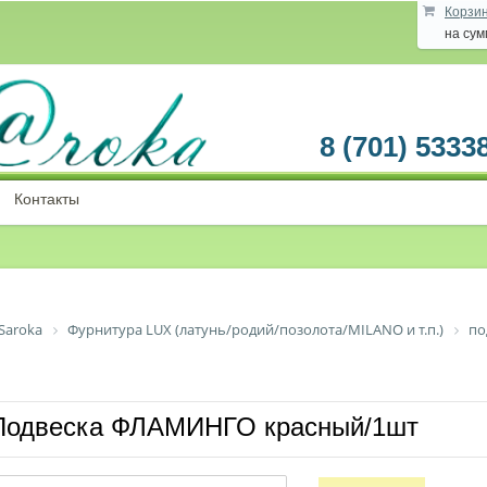
Корзи
на су
8 (701) 5333
Контакты
Saroka
Фурнитура LUX (латунь/родий/позолота/MILANO и т.п.)
по
Подвеска ФЛАМИНГО красный/1шт