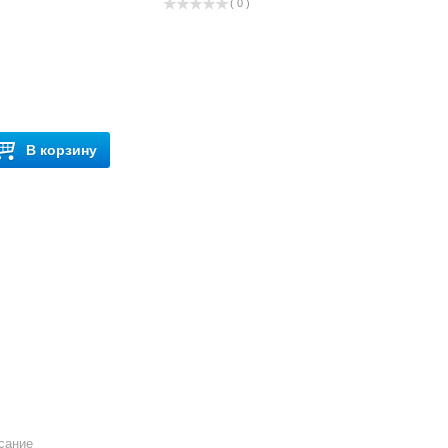
( 0 )
В корзину
сание