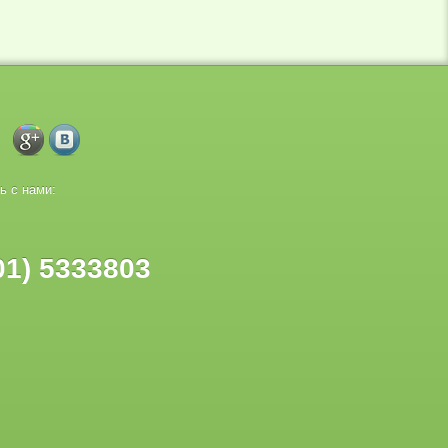
ь с нами:
01) 5333803