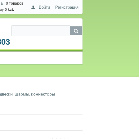
на
0 товаров
Войти
Регистрация
мму
0 kzt.
803
двески, шармы, коннекторы