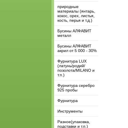
природные
материалы (янтарь,
кокос, орех, листья,
кость, перья и т.д.)
Бусины АЛФАВИТ
металл
Бусины АЛФАВИТ
акрил от 5 000 - 30%
Фурнитура LUX
(латунь/родий/
позолота/MILANO и
т.п.)
Фурнитура серебро
925 пробы
Фурнитура
Инструменты
Разное(упаковка,
подставки и т.п.)