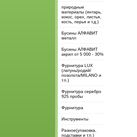
природные
материалы (янтарь,
кокос, орех, листья,
кость, перья и т.д.)
Бусины АЛФАВИТ
металл
Бусины АЛФАВИТ
акрил от 5 000 - 30%
Фурнитура LUX
(латунь/родий/
позолота/MILANO и
т.п.)
Фурнитура серебро
925 пробы
Фурнитура
Инструменты
Разное(упаковка,
подставки и т.п.)