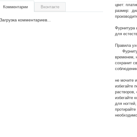
цвет: плати
Комментарии
Вконтакте
размер: ди
производите
Загрузка комментариев...
Фурнитура 
для естест
Правила ух
Фурнитура 
временем, н
сохранит с
соблюдении
не мочите и
избегайте 
растворов,
избегайте к
для ногтей,
протирайте
необходимо