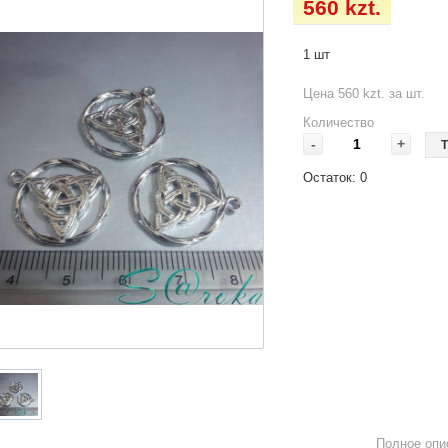
560 kzt.
1 шт
Цена 560 kzt. за шт.
Количество
-
+
Т
Остаток:
0
Полное опи