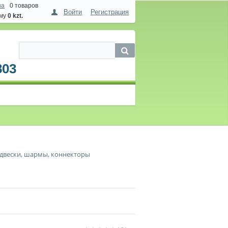
на
0 товаров
Войти
Регистрация
мму
0 kzt.
803
двески, шармы, коннекторы