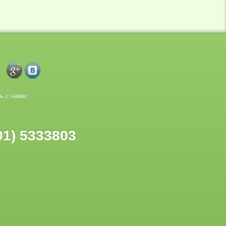
ь с нами:
01) 5333803