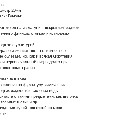
на
аметр 20мм
ль: Гонконг
изготовлена из латуни с покрытием родием
венного финиша, стойкая к истиранию
ода за фурнитурой:
не изменяет цвет, не темнеет со
е облезает, но, как и всякая бижутерия,
вой первоначальный вид надолго при
 некоторых правил:
зделие в воде;
попадания на фурнитуру химических
 едких жидкостей, соленой воды;
онтакта с такими предметами, как пилочка
 твердые щетки и пр.;
 изделие сухой тряпочкой по мере
сти.