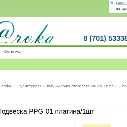
Корзи
на су
8 (701) 5333
Контакты
Saroka
Фурнитура LUX (латунь/родий/позолота/MILANO и т.п.)
по
Подвеска PPG-01 платина/1шт