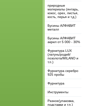
природные
материалы (янтарь,
кокос, орех, листья,
кость, перья и т.д.)
Бусины АЛФАВИТ
металл
Бусины АЛФАВИТ
акрил от 5 000 - 30%
Фурнитура LUX
(латунь/родий/
позолота/MILANO и
т.п.)
Фурнитура серебро
925 пробы
Фурнитура
Инструменты
Разное(упаковка,
подставки и т.п.)