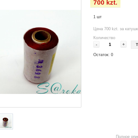
700 kzt.
1 шт
Цена 700 kzt. за катуш
Количество
-
+
Т
Остаток:
0
Полное опи