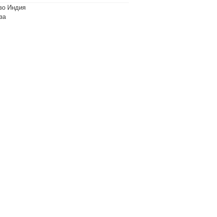
во Индия
за