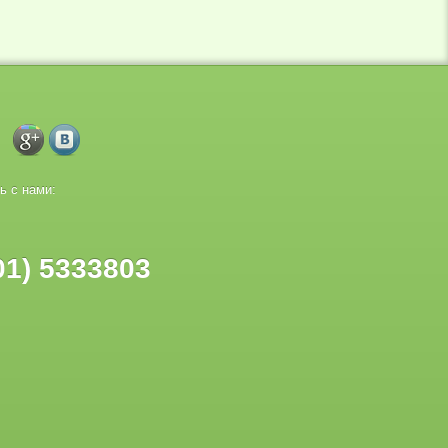
ь с нами:
01) 5333803