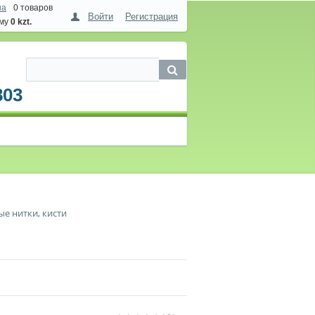
на
0 товаров
Войти
Регистрация
мму
0 kzt.
803
ые нитки, кисти