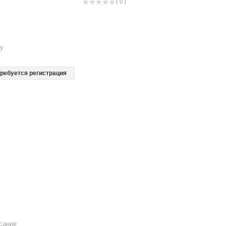
( 0 )
ку
ребуется регистрация
сание