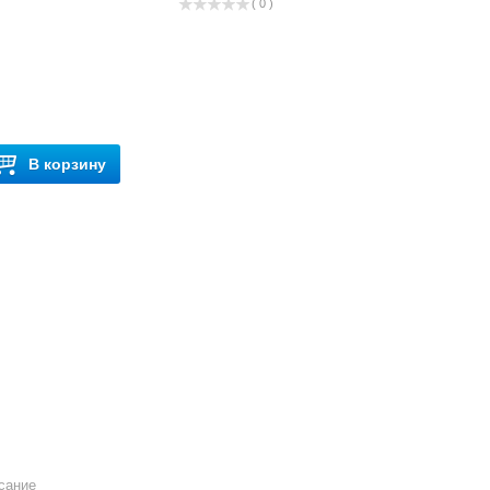
( 0 )
В корзину
сание