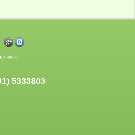
ь с нами:
01) 5333803