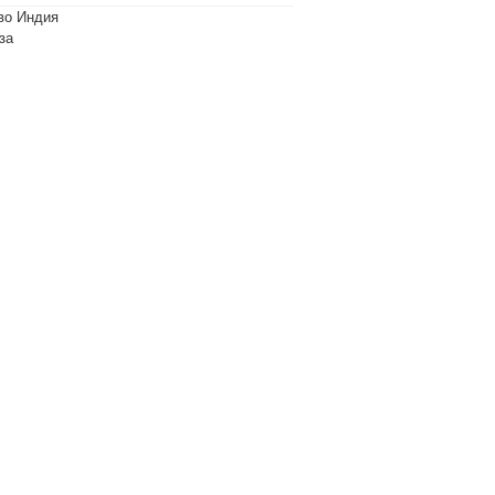
во Индия
за