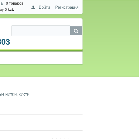
на
0 товаров
Войти
Регистрация
мму
0 kzt.
803
ые нитки, кисти