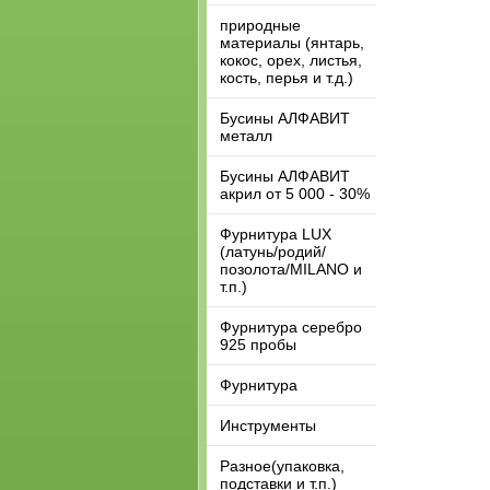
природные
материалы (янтарь,
кокос, орех, листья,
кость, перья и т.д.)
Бусины АЛФАВИТ
металл
Бусины АЛФАВИТ
акрил от 5 000 - 30%
Фурнитура LUX
(латунь/родий/
позолота/MILANO и
т.п.)
Фурнитура серебро
925 пробы
Фурнитура
Инструменты
Разное(упаковка,
подставки и т.п.)