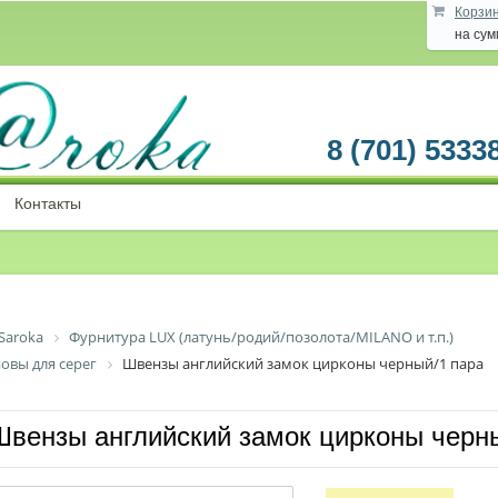
Корзи
на су
8 (701) 5333
Контакты
Saroka
Фурнитура LUX (латунь/родий/позолота/MILANO и т.п.)
новы для серег
Швензы английский замок цирконы черный/1 пара
Швензы английский замок цирконы черн