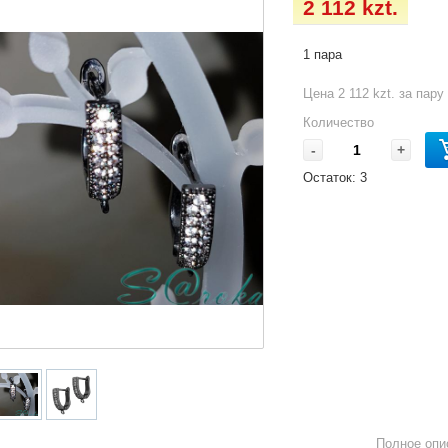
2 112 kzt.
1 пара
Цена 2 112 kzt. за пару
Количество
-
+
Остаток:
3
Полное опи