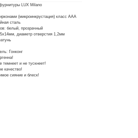
фурнитуры LUX Milano
ирконами (микроинкрустация) класс ААА
ейная сталь
нов: белый, прозрачный
15х14мм, диаметр отверстия 1,2мм
латунь
ель: Гонконг
ргенна!
 темнеет и не тускнеет!
е качество!
имое сияние и блеск!