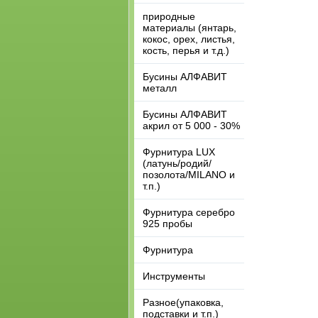
природные
материалы (янтарь,
кокос, орех, листья,
кость, перья и т.д.)
Бусины АЛФАВИТ
металл
Бусины АЛФАВИТ
акрил от 5 000 - 30%
Фурнитура LUX
(латунь/родий/
позолота/MILANO и
т.п.)
Фурнитура серебро
925 пробы
Фурнитура
Инструменты
Разное(упаковка,
подставки и т.п.)