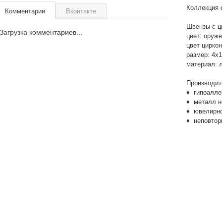
Коллекция 
Комментарии
Вконтакте
Швензы с ц
Загрузка комментариев...
цвет: оруж
цвет цирко
размер: 4х
материал: 
Производит
♦ гипоалле
♦ металл не
♦ ювелирно
♦ неповтор