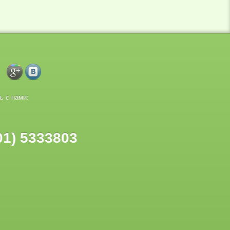
ь с нами:
01) 5333803