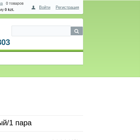
на
0 товаров
Войти
Регистрация
мму
0 kzt.
803
ый/1 пара