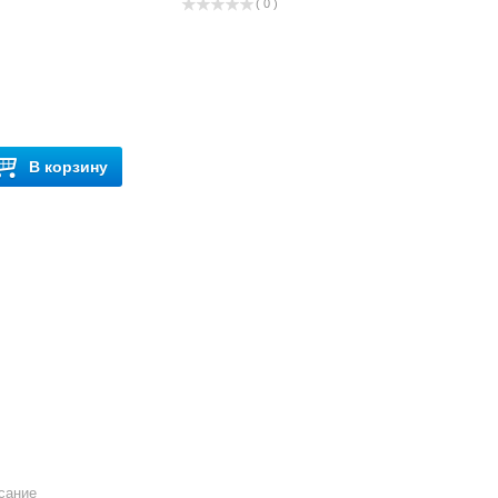
( 0 )
В корзину
сание