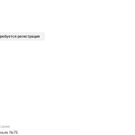
ребуется регистрация
сание
оньяк №76