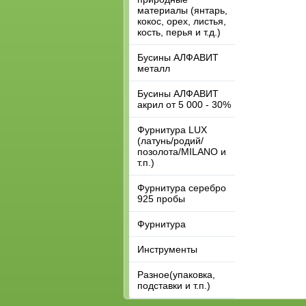
материалы (янтарь,
кокос, орех, листья,
кость, перья и т.д.)
Бусины АЛФАВИТ
металл
Бусины АЛФАВИТ
акрил от 5 000 - 30%
Фурнитура LUX
(латунь/родий/
позолота/MILANO и
т.п.)
Фурнитура серебро
925 пробы
Фурнитура
Инструменты
Разное(упаковка,
подставки и т.п.)