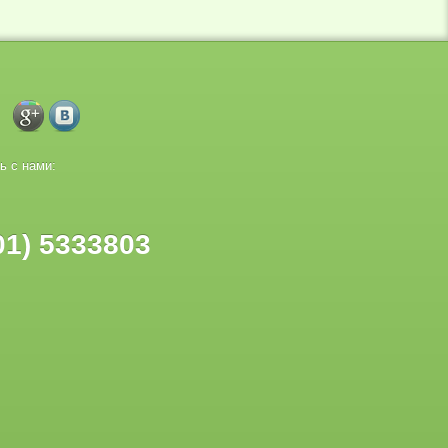
ь с нами:
01) 5333803