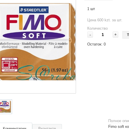
1 шт
Цена 600 kzt. за шт.
Количество
-
+
Т
Остаток:
0
Полное опи
Fimo soft к
Комментарии
Вконтакте