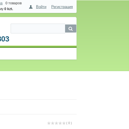
на
0 товаров
Войти
Регистрация
мму
0 kzt.
803
( 0 )