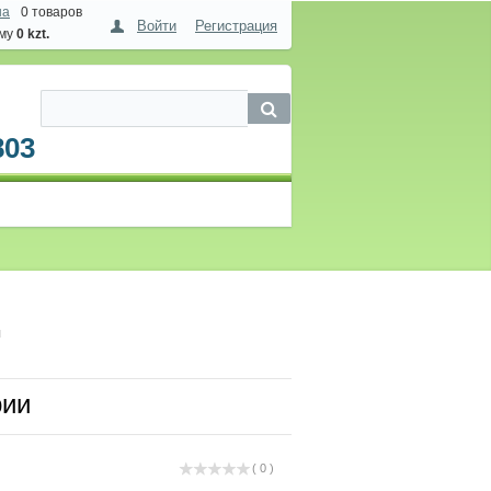
на
0 товаров
Войти
Регистрация
мму
0 kzt.
803
и
рии
( 0 )