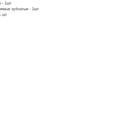
 - 1шт
рямые зубчатые - 1шт
1 шт