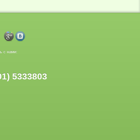
ь с нами:
01) 5333803