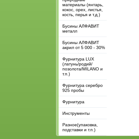
материалы (янтарь,
кокос, орех, листья,
кость, перья и т.д.)
Бусины АЛФАВИТ
металл
Бусины АЛФАВИТ
акрил от 5 000 - 30%
Фурнитура LUX
(латунь/родий/
позолота/MILANO и
т.п.)
Фурнитура серебро
925 пробы
Фурнитура
Инструменты
Разное(упаковка,
подставки и т.п.)