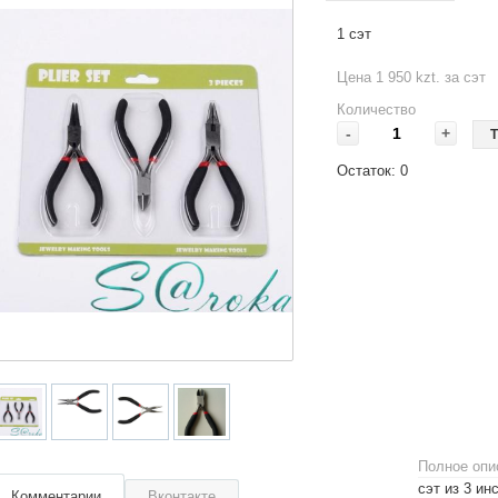
1 сэт
Цена 1 950 kzt. за сэт
Количество
-
+
Т
Остаток:
0
Полное опи
сэт из 3 ин
Комментарии
Вконтакте