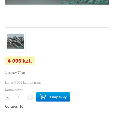
4 096 kzt.
1 нить= 74шт
Цена 4 096 kzt. за нить
Количество
-
+
В корзину
Остаток:
10