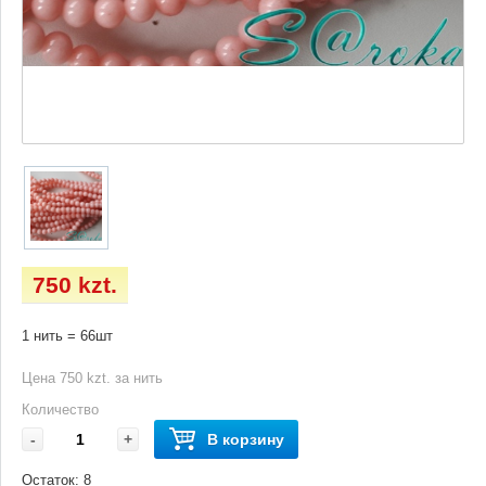
750 kzt.
1 нить = 66шт
Цена 750 kzt. за нить
Количество
-
+
В корзину
Остаток:
8