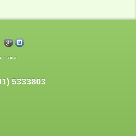
ь с нами:
01) 5333803