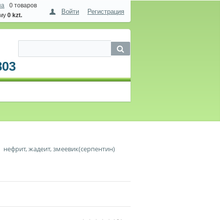
на
0 товаров
Войти
Регистрация
мму
0 kzt.
803
нефрит, жадеит, змеевик(серпентин)