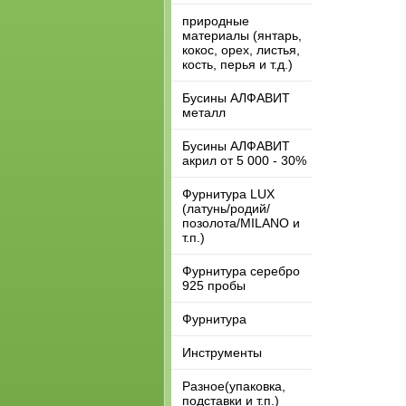
природные
материалы (янтарь,
кокос, орех, листья,
кость, перья и т.д.)
Бусины АЛФАВИТ
металл
Бусины АЛФАВИТ
акрил от 5 000 - 30%
Фурнитура LUX
(латунь/родий/
позолота/MILANO и
т.п.)
Фурнитура серебро
925 пробы
Фурнитура
Инструменты
Разное(упаковка,
подставки и т.п.)