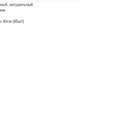
нный, натуральный
4мм
о 40см (95шт)