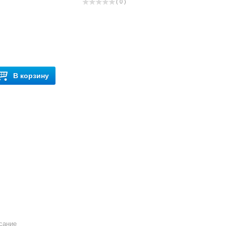
( 0 )
В корзину
сание