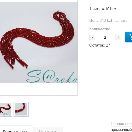
1 нить = 101шт
Цена 840 kzt. за нить
Количество
-
+
Остаток:
27
Полное опи
прозрачный
Комментарии
Вконтакте