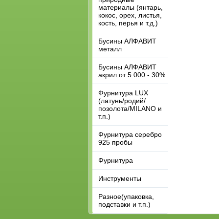
материалы (янтарь,
кокос, орех, листья,
кость, перья и т.д.)
Бусины АЛФАВИТ
металл
Бусины АЛФАВИТ
акрил от 5 000 - 30%
Фурнитура LUX
(латунь/родий/
позолота/MILANO и
т.п.)
Фурнитура серебро
925 пробы
Фурнитура
Инструменты
Разное(упаковка,
подставки и т.п.)