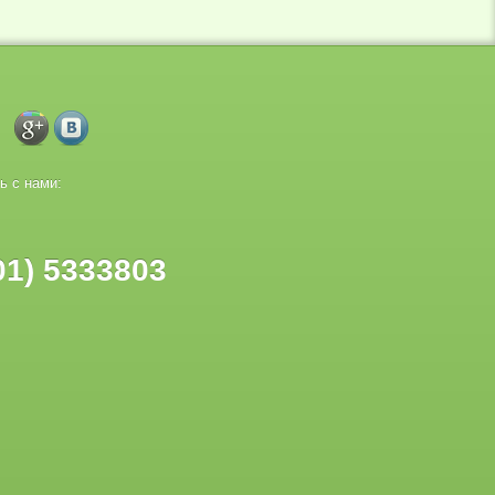
ь с нами:
01) 5333803