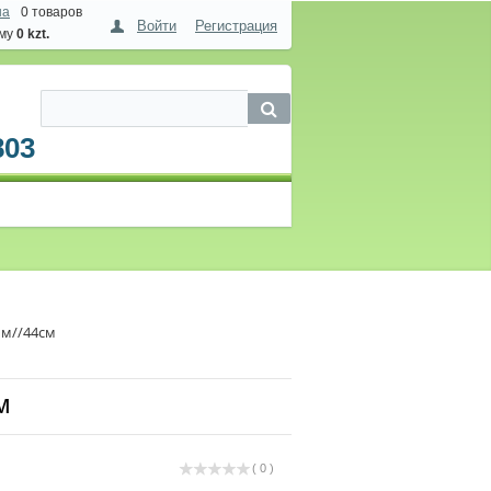
на
0 товаров
Войти
Регистрация
мму
0 kzt.
803
м//44см
м
( 0 )