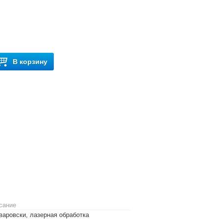
В корзину
сание
варовски, лазерная обработка