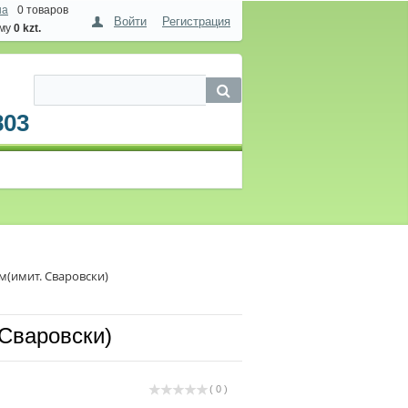
на
0 товаров
Войти
Регистрация
мму
0 kzt.
803
(имит. Сваровски)
Сваровски)
( 0 )