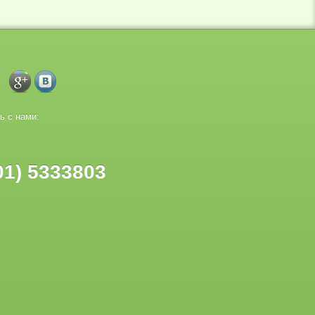
ь с нами:
01) 5333803