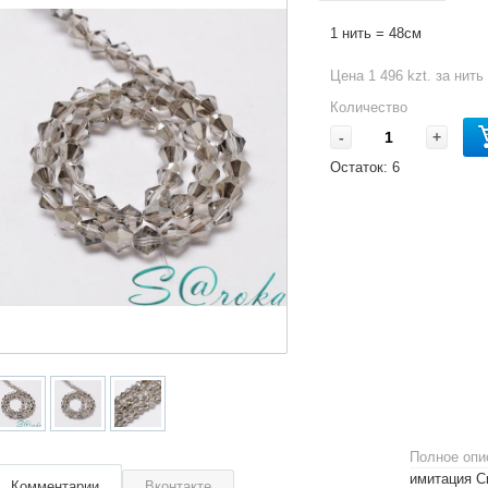
1 нить = 48см
Цена 1 496 kzt. за нить
Количество
-
+
Остаток:
6
Полное опи
имитация С
Комментарии
Вконтакте