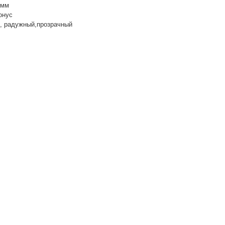
3мм
онус
й, радужный,прозрачный