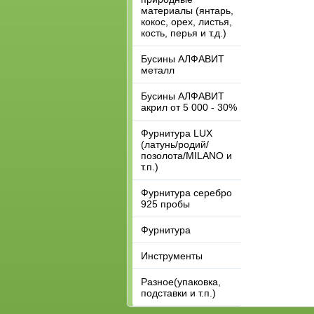
материалы (янтарь,
кокос, орех, листья,
кость, перья и т.д.)
Бусины АЛФАВИТ
металл
Бусины АЛФАВИТ
акрил от 5 000 - 30%
Фурнитура LUX
(латунь/родий/
позолота/MILANO и
т.п.)
Фурнитура серебро
925 пробы
Фурнитура
Инструменты
Разное(упаковка,
подставки и т.п.)