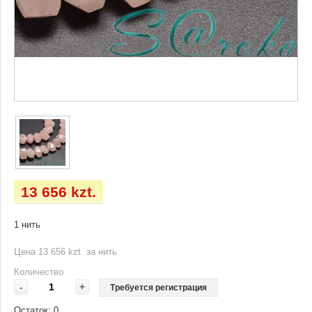
13 656 kzt.
1 нить
Цена 13 656 kzt. за нить
Количество
-
+
Требуется регистрация
Остаток:
0