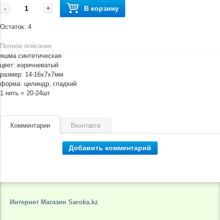
-
+
В корзину
Остаток:
4
Полное описание
яшма синтетическая
цвет: коричневатый
размер: 14-16х7х7мм
форма: цилиндр, гладкий
1 нить = 20-24шт
Комментарии
Вконтакте
Добавить комментарий
Интернет Магазин Saroka.kz