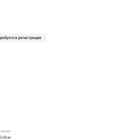
ребуется регистрация
сание
,2х9см