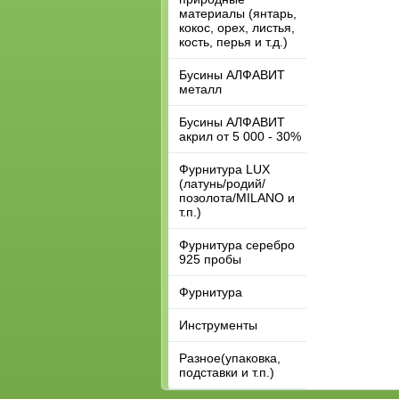
материалы (янтарь,
кокос, орех, листья,
кость, перья и т.д.)
Бусины АЛФАВИТ
металл
Бусины АЛФАВИТ
акрил от 5 000 - 30%
Фурнитура LUX
(латунь/родий/
позолота/MILANO и
т.п.)
Фурнитура серебро
925 пробы
Фурнитура
Инструменты
Разное(упаковка,
подставки и т.п.)