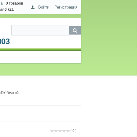
на
0 товаров
Войти
Регистрация
мму
0 kzt.
803
РИЖ белый
( 0 )