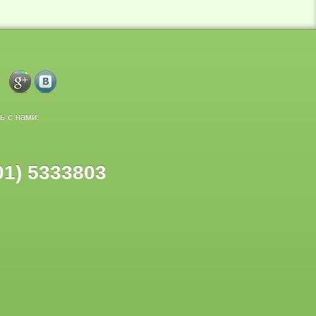
ь с нами:
01) 5333803