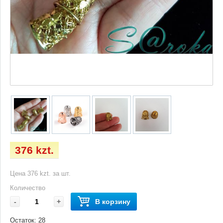
376 kzt.
Цена 376 kzt. за шт.
Количество
-
+
В корзину
Остаток:
28