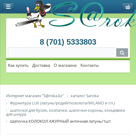
8 (701) 5333803
Как купить
Доставка
О магазине
Контакты
Интернет магазин "S@roka.kz"
каталог Saroka
Фурнитура LUX (латунь/родий/позолота/MILANO и т.п.)
шапочки для бусин, колпачки, шапочки-короны, концевики
для шнура
Шапочка КОЛОКОЛ АЖУРНЫЙ античная латунь/1шт