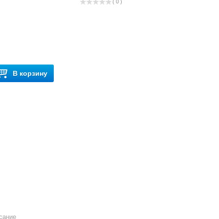
( 0 )
В корзину
сание