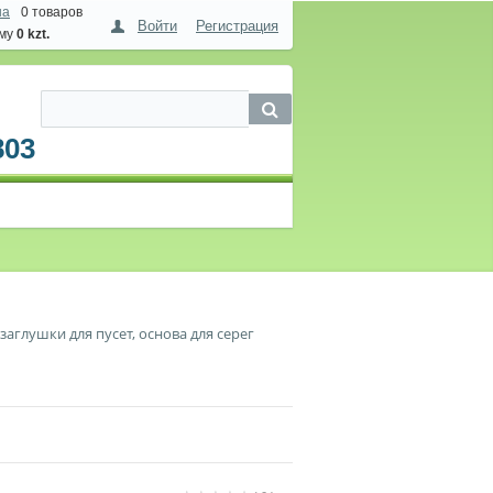
на
0 товаров
Войти
Регистрация
мму
0 kzt.
803
заглушки для пусет, основа для серег