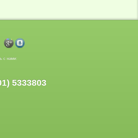
ь с нами:
01) 5333803