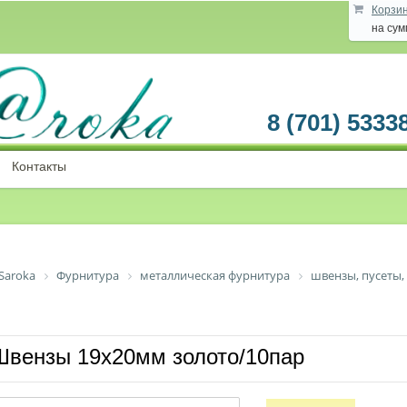
Корзи
на су
8 (701) 5333
Контакты
Saroka
Фурнитура
металлическая фурнитура
швензы, пусеты, 
Швензы 19х20мм золото/10пар