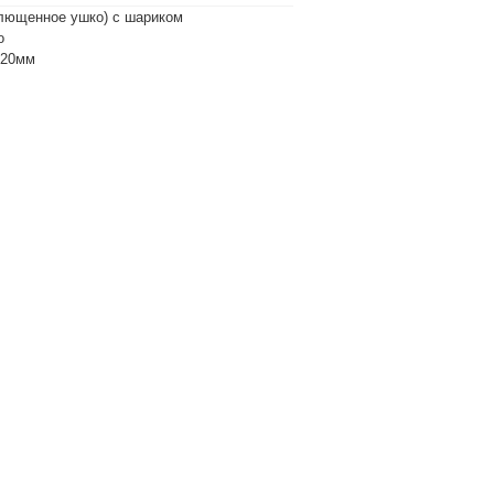
лющенное ушко) с шариком
о
х20мм