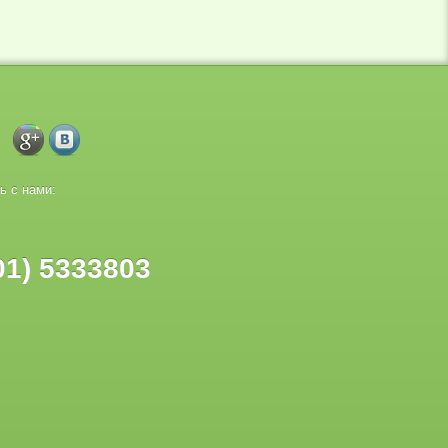
ь с нами:
01) 5333803