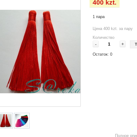
400 kzt.
1 пара
Цена 400 kzt. за пару
Количество
-
+
Т
Остаток:
0
Полное опи