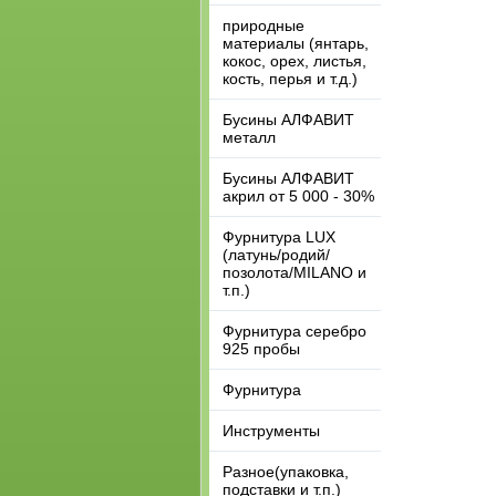
природные
материалы (янтарь,
кокос, орех, листья,
кость, перья и т.д.)
Бусины АЛФАВИТ
металл
Бусины АЛФАВИТ
акрил от 5 000 - 30%
Фурнитура LUX
(латунь/родий/
позолота/MILANO и
т.п.)
Фурнитура серебро
925 пробы
Фурнитура
Инструменты
Разное(упаковка,
подставки и т.п.)