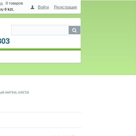
на
0 товаров
Войти
Регистрация
мму
0 kzt.
803
ые нитки, кисти