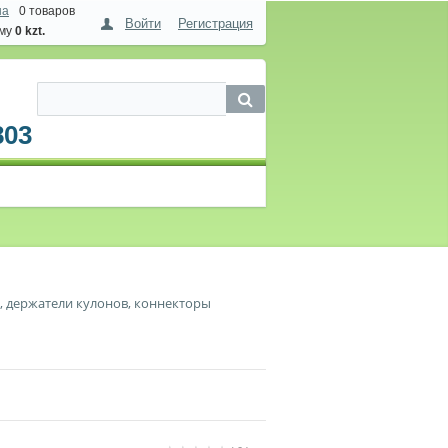
на
0 товаров
Войти
Регистрация
мму
0 kzt.
803
, держатели кулонов, коннекторы