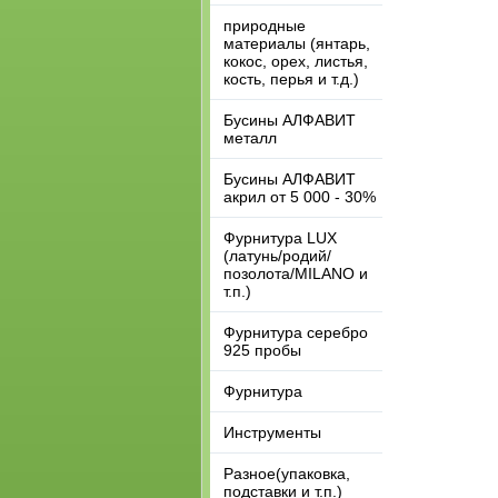
природные
материалы (янтарь,
кокос, орех, листья,
кость, перья и т.д.)
Бусины АЛФАВИТ
металл
Бусины АЛФАВИТ
акрил от 5 000 - 30%
Фурнитура LUX
(латунь/родий/
позолота/MILANO и
т.п.)
Фурнитура серебро
925 пробы
Фурнитура
Инструменты
Разное(упаковка,
подставки и т.п.)