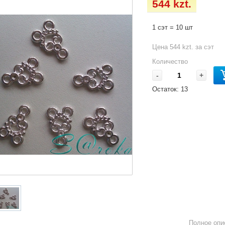
544 kzt.
1 сэт = 10 шт
Цена 544 kzt. за сэт
Количество
-
+
Остаток:
13
Полное опи