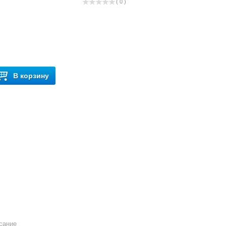
( 0 )
В корзину
сание