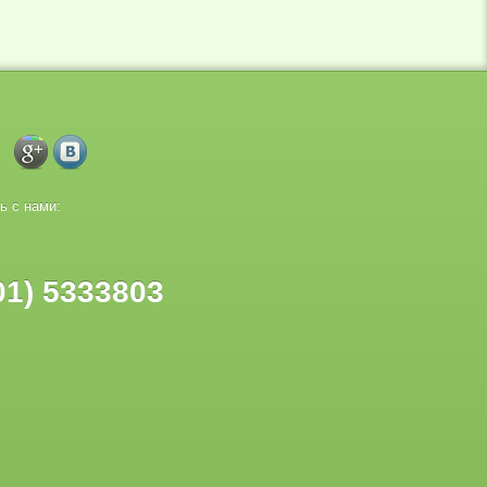
ь с нами:
01) 5333803