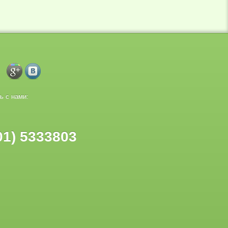
ь с нами:
01) 5333803