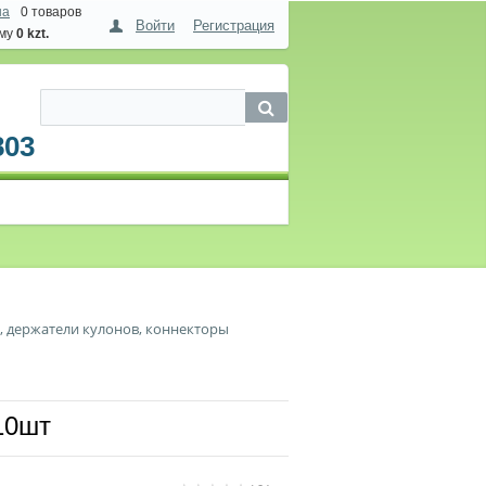
на
0 товаров
Войти
Регистрация
мму
0 kzt.
803
, держатели кулонов, коннекторы
10шт