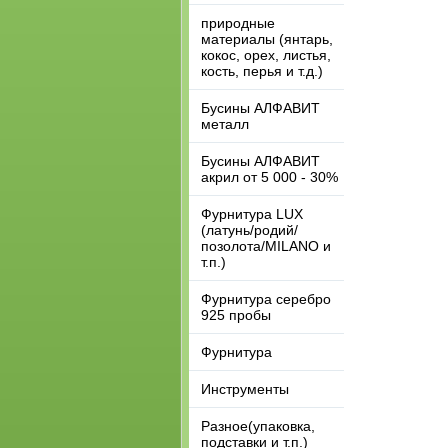
природные
материалы (янтарь,
кокос, орех, листья,
кость, перья и т.д.)
Бусины АЛФАВИТ
металл
Бусины АЛФАВИТ
акрил от 5 000 - 30%
Фурнитура LUX
(латунь/родий/
позолота/MILANO и
т.п.)
Фурнитура серебро
925 пробы
Фурнитура
Инструменты
Разное(упаковка,
подставки и т.п.)