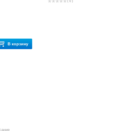
( 0 )
В корзину
сание