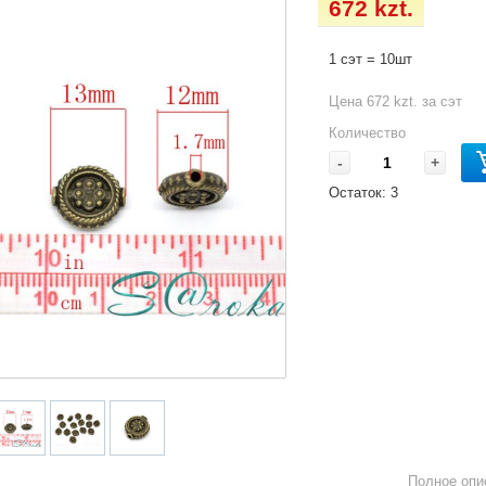
672 kzt.
1 сэт = 10шт
Цена 672 kzt. за сэт
Количество
-
+
Остаток:
3
Полное опи