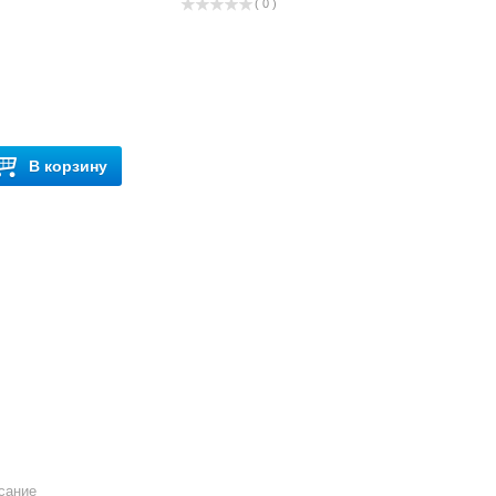
( 0 )
В корзину
сание