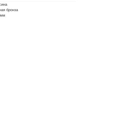
сина
ная бронза
8мм