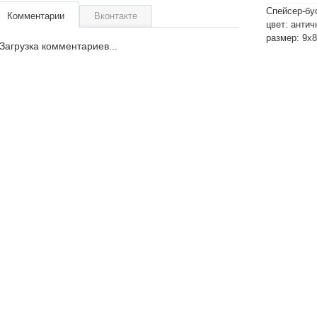
Спейсер-бу
Комментарии
Вконтакте
цвет: антич
размер: 9х
Загрузка комментариев...