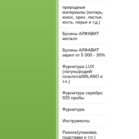
природные
материалы (янтарь,
кокос, орех, листья,
кость, перья и т.д.)
Бусины АЛФАВИТ
металл
Бусины АЛФАВИТ
акрил от 5 000 - 30%
Фурнитура LUX
(латунь/родий/
позолота/MILANO и
т.п.)
Фурнитура серебро
925 пробы
Фурнитура
Инструменты
Разное(упаковка,
подставки и т.п.)