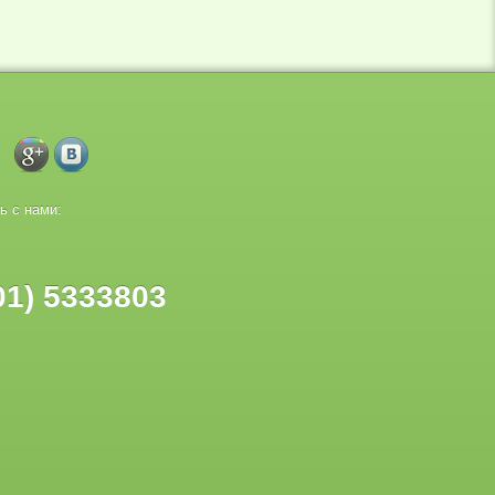
ь с нами:
01) 5333803