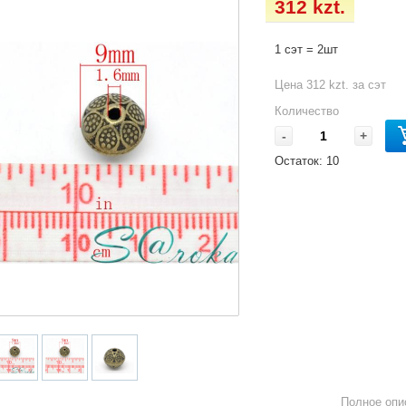
312 kzt.
1 сэт = 2шт
Цена 312 kzt. за сэт
Количество
-
+
Остаток:
10
Полное опи