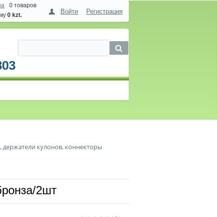
на
0 товаров
Войти
Регистрация
мму
0 kzt.
803
, держатели кулонов, коннекторы
ронза/2шт