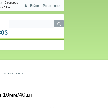
на
0 товаров
Войти
Регистрация
мму
0 kzt.
803
бирюза, говлит
 10мм/40шт