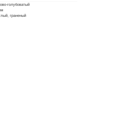
зово-голубоватый
мм
глый, граненый