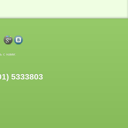
ь с нами:
01) 5333803