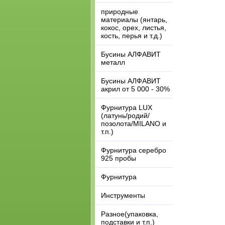
природные
материалы (янтарь,
кокос, орех, листья,
кость, перья и т.д.)
Бусины АЛФАВИТ
металл
Бусины АЛФАВИТ
акрил от 5 000 - 30%
Фурнитура LUX
(латунь/родий/
позолота/MILANO и
т.п.)
Фурнитура серебро
925 пробы
Фурнитура
Инструменты
Разное(упаковка,
подставки и т.п.)