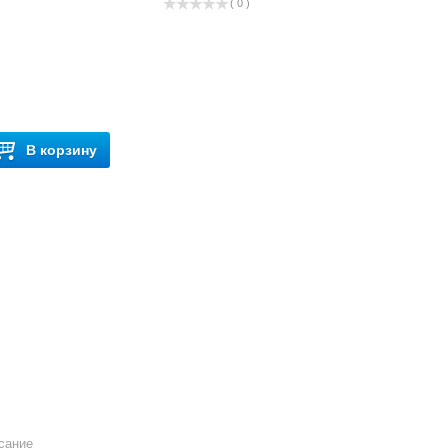
( 0 )
В корзину
сание